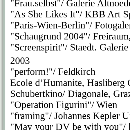
"Frau.selbst"/ Galerie Altnoed
"As She Likes It"/ KBB Art S
"Paris-Wien-Berlin"/ Fotogale
"Schaugrund 2004"/ Freiraum
"Screenspirit"/ Staedt. Galer
2003
"perform!"/ Feldkirch
Ecole d’Humanite, Hasliberg 
Schubertkino/ Diagonale, Gra
"Operation Figurini"/ Wien
"framing"/ Johannes Kepler Un
"May your DV be with you"/ le