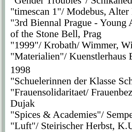
"Gender Troubles"/ Schikaned
"timescan 1"/ Modebus, Alter
"3rd Biennal Prague - Young 
of the Stone Bell, Prag
"1999"/ Krobath/ Wimmer, W
"Materialien"/ Kuenstlerhaus
1998
"Schuelerinnen der Klasse S
"Frauensolidaritaet/ Frauenbe
Dujak
"Spices & Academies"/ Sempe
"Luft"/ Steirischer Herbst, K.