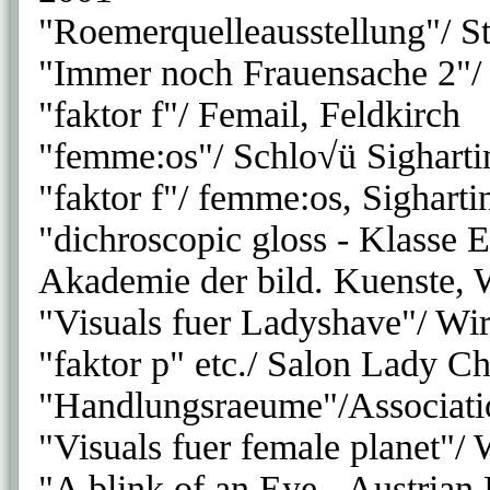
"Roemerquelleausstellung"/ St
"Immer noch Frauensache 2"/
"faktor f"/ Femail, Feldkirch
"femme:os"/ Schlo√ü Sighart
"faktor f"/ femme:os, Sighart
"dichroscopic gloss - Klasse 
Akademie der bild. Kuenste, 
"Visuals fuer Ladyshave"/ Wi
"faktor p" etc./ Salon Lady C
"Handlungsraeume"/Associatio
"Visuals fuer female planet"
"A blink of an Eye - Austrian