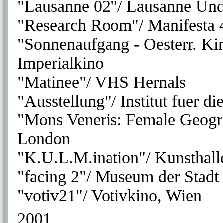
"Lausanne 02"/ Lausanne Und
"Research Room"/ Manifesta 
"Sonnenaufgang - Oesterr. Ki
Imperialkino
"Matinee"/ VHS Hernals
"Ausstellung"/ Institut fuer 
"Mons Veneris: Female Geograp
London
"K.U.L.M.ination"/ Kunsthal
"facing 2"/ Museum der Stadt
"votiv21"/ Votivkino, Wien
2001