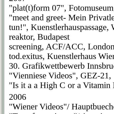
"plat(t)form 07", Fotomuseum
"meet and greet- Mein Privatl
tun!", Kuenstlerhauspassage,
reaktor, Budapest
screening, ACF/ACC, Londo
tod.exitus, Kuenstlerhaus Wie
30. Grafikwettbewerb Innsbruc
"Vienniese Videos", GEZ-21, 
"Is it a a High C or a Vitamin
2006
"Wiener Videos"/ Hauptbuech