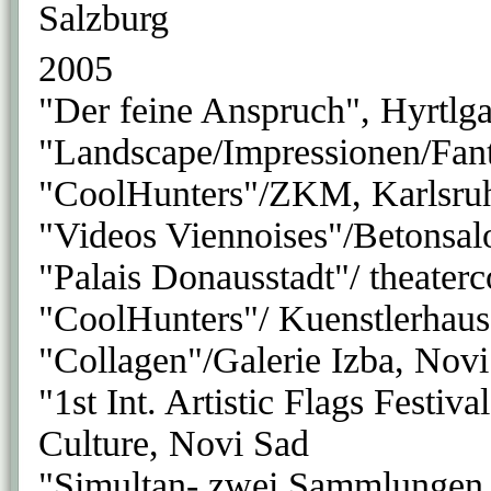
Salzburg
2005
"Der feine Anspruch", Hyrtlg
"Landscape/Impressionen/Fan
"CoolHunters"/ZKM, Karlsru
"Videos Viennoises"/Betonsalo
"Palais Donausstadt"/ theater
"CoolHunters"/ Kuenstlerhau
"Collagen"/Galerie Izba, Nov
"1st Int. Artistic Flags Festiv
Culture, Novi Sad
"Simultan- zwei Sammlungen o