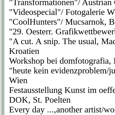
"Transformationen"/ Austrian
"Videospecial"/ Fotogalerie W
"CoolHunters"/ Mucsarnok, B
"29. Oesterr. Grafikwettbewer
"A cut. A snip. The usual, M
Kroatien
Workshop bei domfotografia, 
"heute kein evidenzproblem/jun
Wien
Festausstellung Kunst im oeff
DOK, St. Poelten
Every day ...,another artist/w